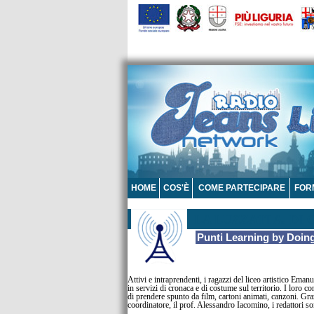
HOME
COS'È
COME PARTECIPARE
FOR
LA LUZZATI A. DI 
Punti Learning by Doing
Attivi e intraprendenti, i ragazzi del liceo artistico Eman
in servizi di cronaca e di costume sul territorio. I loro co
di prendere spunto da film, cartoni animati, canzoni. Graz
coordinatore, il prof. Alessandro Iacomino, i redattori 