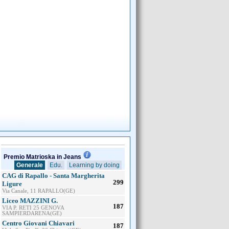
Premio Matrioska in Jeans
Generale
Edu.
Learning by doing
CAG di Rapallo - Santa Margherita
299
Ligure
Via Canale, 11 RAPALLO(GE)
Liceo MAZZINI G.
187
VIA P. RETI 25 GENOVA
SAMPIERDARENA(GE)
Centro Giovani Chiavari
187