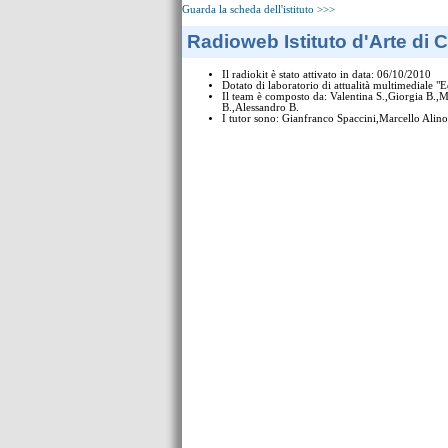
Guarda la scheda dell'istituto >>>
Radioweb Istituto d'Arte di C
Il radiokit è stato attivato in data: 06/10/2010
Dotato di laboratorio di attualità multimediale "E
Il team è composto da: Valentina S.,Giorgia B.,M
B.,Alessandro B.
I tutor sono: Gianfranco Spaccini,Marcello Alino