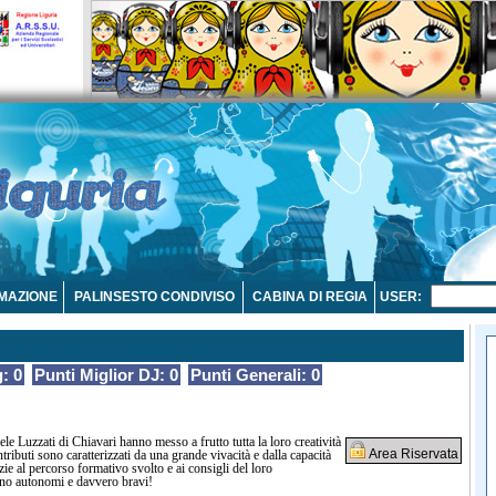
MAZIONE
PALINSESTO CONDIVISO
CABINA DI REGIA
USER:
CHIAVARI
: 0
Punti Miglior DJ: 0
Punti Generali: 0
uele Luzzati di Chiavari hanno messo a frutto tutta la loro creatività
Area Riservata
ntributi sono caratterizzati da una grande vivacità e dalla capacità
ie al percorso formativo svolto e ai consigli del loro
sono autonomi e davvero bravi!