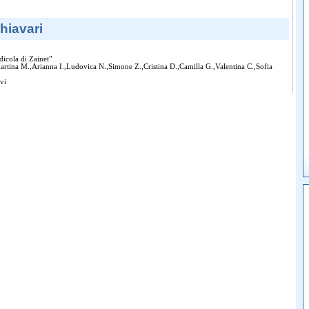
hiavari
dicola di Zainet"
artina M.,Arianna I.,Ludovica N.,Simone Z.,Cristina D.,Camilla G.,Valentina C.,Sofia
vi