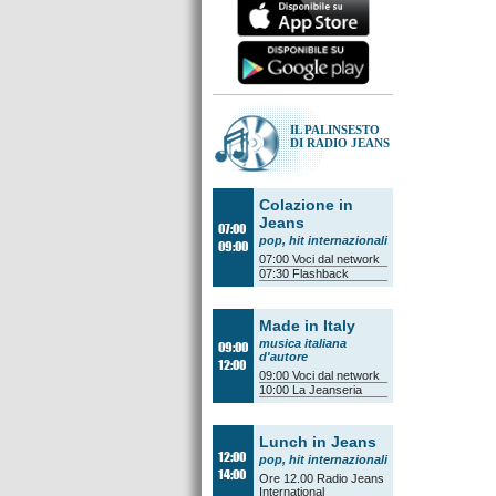
IL PALINSESTO
DI RADIO JEANS
Colazione in
Jeans
07:00
pop, hit internazionali
09:00
07:00
Voci dal network
07:30
Flashback
Made in Italy
musica italiana
09:00
d'autore
12:00
09:00
Voci dal network
10:00
La Jeanseria
Lunch in Jeans
12:00
pop, hit internazionali
14:00
Ore 12.00
Radio Jeans
International