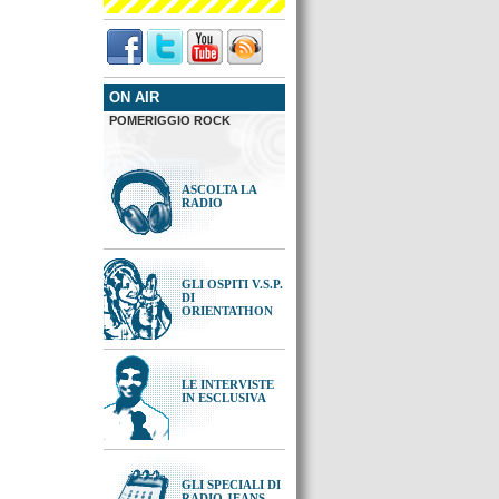
ON AIR
POMERIGGIO ROCK
ASCOLTA LA
RADIO
GLI OSPITI V.S.P.
DI
ORIENTATHON
LE INTERVISTE
IN ESCLUSIVA
GLI SPECIALI DI
RADIO JEANS