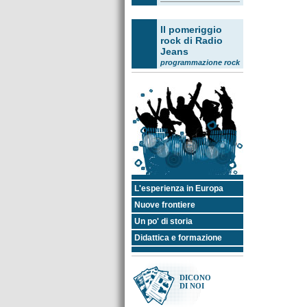
Il pomeriggio
rock di Radio
Jeans
programmazione rock
14:00
Tam Tam Orienta
14:30
Voci dal network
15:30
Il quarto d'ora
14:00
accademico
/
Il
18:00
mestiere della
settimana
16:00 Il Meglio di... Voci
dal Network
16:45
Flash Back
17:00
La ballata delle
cinque
17:15 Il Meglio di... Voci
dal Network
L'esperienza in Europa
Nuove frontiere
Bella raga -
L'aperitivo in
Un po' di storia
Jeans
Didattica e formazione
hip hop, reggae
18:00
19:00
Avviare
20:00
un'impresa
/
Il contratto
di apprendistato
/
DICONO
Europa Orienta
DI NOI
19:30 Il Meglio di... Voci
dal Network