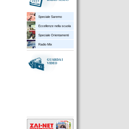
Speciale Saremo
Eccellenze nella scuola
Speciale Orientamenti
Radio Mix
GUARDA I
VIDEO