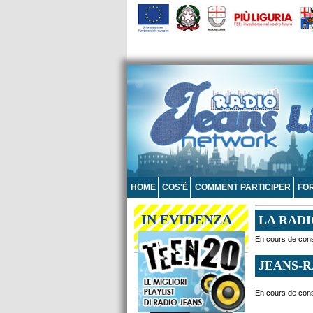
HOME
COS'È
COMMENT PARTICIPER
FO
IN EVIDENZA
LA RAD
En cours de cons
JEANS-R
En cours de cons
Scarica l'app gratuita
di Radio Jeans