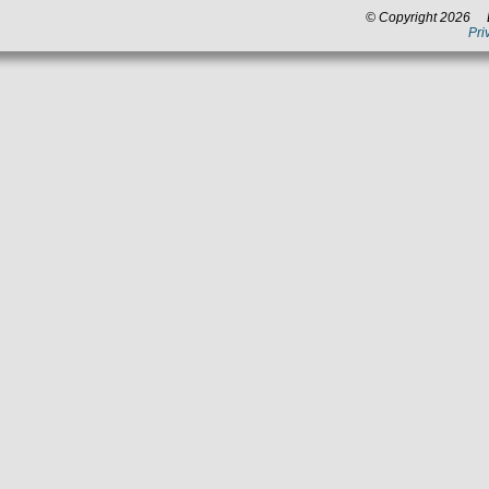
00:00
© Copyright 2026 La
house, tecno, dance
Pri
22:00
Voci dal network
Blu notte
00:00
blues, jazz, chill out,
07:00
classica
--:--
Città in musica