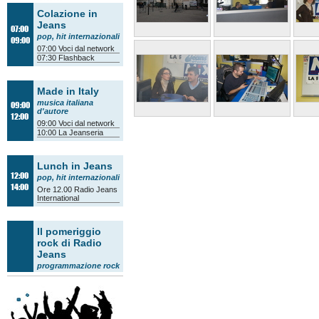
Colazione in
Jeans
07:00
pop, hit internazionali
09:00
07:00
Voci dal network
07:30
Flashback
Made in Italy
musica italiana
09:00
d'autore
12:00
09:00
Voci dal network
10:00
La Jeanseria
Lunch in Jeans
12:00
pop, hit internazionali
14:00
Ore 12.00
Radio Jeans
International
Il pomeriggio
rock di Radio
Jeans
programmazione rock
14:00
Tam Tam Orienta
14:30
Voci dal network
15:30
Il quarto d'ora
14:00
accademico
/
Il
18:00
mestiere della