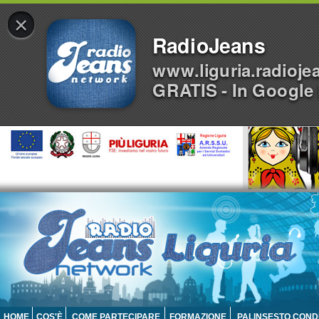
×
RadioJeans
www.liguria.radioje
GRATIS - In Google 
HOME
COS'È
COME PARTECIPARE
FORMAZIONE
PALINSESTO COND