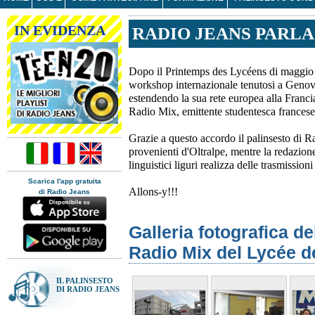
IN EVIDENZA
RADIO JEANS PARLA
Dopo il Printemps des Lycéens di maggio 2
workshop internazionale tenutosi a Genova
estendendo la sua rete europea alla Francia
Radio Mix, emittente studentesca francese
Grazie a questo accordo il palinsesto di Ra
provenienti d'Oltralpe, mentre la redazio
linguistici liguri realizza delle trasmissi
Scarica l'app gratuita
Allons-y!!!
di Radio Jeans
Galleria fotografica de
Radio Mix del Lycée d
IL PALINSESTO
DI RADIO JEANS