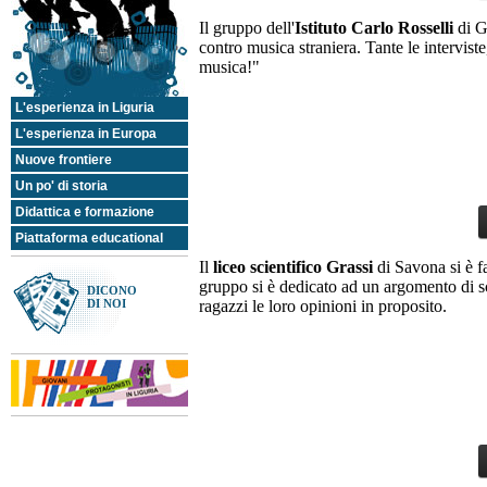
settimana
16:00 Il Meglio di... Voci
Il gruppo dell'
Istituto Carlo Rosselli
di G
dal Network
contro musica straniera. Tante le interviste
16:45
Flash Back
17:00
La ballata delle
musica!"
cinque
17:15 Il Meglio di... Voci
dal Network
L'esperienza in Liguria
L'esperienza in Europa
Bella raga -
Nuove frontiere
L'aperitivo in
Jeans
Un po' di storia
hip hop, reggae
18:00
Didattica e formazione
19:00
Avviare
20:00
un'impresa
/
Il contratto
Piattaforma educational
di apprendistato
/
Europa Orienta
Il
liceo scientifico Grassi
di Savona si è fa
19:30 Il Meglio di... Voci
gruppo si è dedicato ad un argomento di sc
dal Network
DICONO
ragazzi le loro opinioni in proposito.
DI NOI
Le Venti in
Jeans
20:00
R&B, soul
21:30
20:00 Teen20 (le
migliori classifiche delle
TWR)
Stump stump in
21:30
Jeans