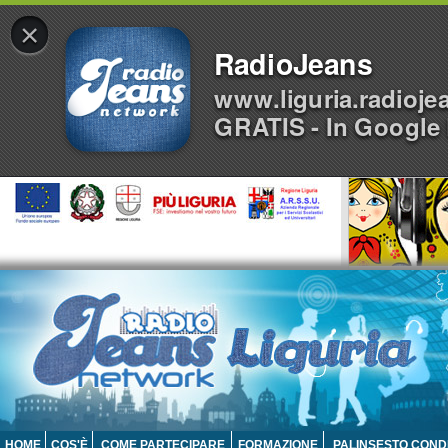
×
RadioJeans
www.liguria.radioje
GRATIS - In Google 
HOME
COS'È
COME PARTECIPARE
FORMAZIONE
PALINSESTO COND