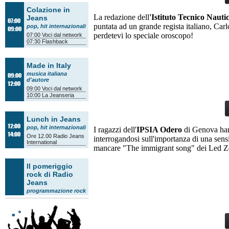
Colazione in
La redazione dell
'Istituto Tecnico Nauti
Jeans
07:00
puntata ad un grande regista italiano, Ca
pop, hit internazionali
09:00
perdetevi lo speciale oroscopo!
07:00
Voci dal network
07:30
Flashback
Made in Italy
musica italiana
09:00
d'autore
12:00
09:00
Voci dal network
10:00
La Jeanseria
Lunch in Jeans
12:00
pop, hit internazionali
I ragazzi dell'
IPSIA Odero
di Genova hann
14:00
Ore 12.00
Radio Jeans
interrogandosi sull'importanza di una sens
International
mancare "The immigrant song" dei Led Z
Il pomeriggio
rock di Radio
Jeans
programmazione rock
14:00
Tam Tam Orienta
14:30
Voci dal network
15:30
Il quarto d'ora
14:00
accademico
/
Il
18:00
mestiere della