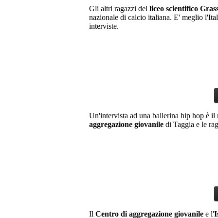
00:00
Gli altri ragazzi del
liceo scientifico Gras
house, tecno, dance
nazionale di calcio italiana. E' meglio l'Ita
22:00
Voci dal network
interviste.
Blu notte
00:00
blues, jazz, chill out,
07:00
classica
--:--
Città in musica
Un'intervista ad una ballerina hip hop è il
aggregazione giovanile
di Taggia e le ra
Il
Centro di aggregazione giovanile
e l'
I