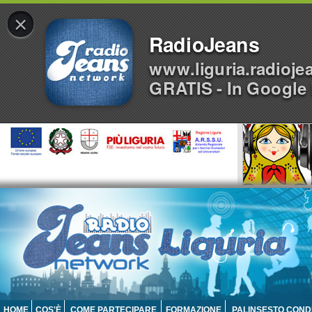
×
RadioJeans
www.liguria.radioje
GRATIS - In Google 
HOME
COS'È
COME PARTECIPARE
FORMAZIONE
PALINSESTO COND