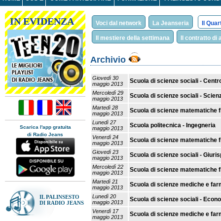
IN EVIDENZA
Voci dal network
La Jeanseria
Il Qua
Il mestiere della settimana
Il contratto di
Archivio
Giovedì 30
Scuola di scienze sociali - Cent
maggio 2013
Mercoledì 29
Scuola di scienze sociali - Scien
maggio 2013
Martedì 28
Scuola di scienze matematiche fi
maggio 2013
Lunedì 27
Scuola politecnica - Ingegneria
Scarica l'app gratuita
maggio 2013
di Radio Jeans
Venerdì 24
Scuola di scienze matematiche fi
maggio 2013
Giovedì 23
Scuola di scienze sociali - Giur
maggio 2013
Mercoledì 22
Scuola di scienze matematiche fis
maggio 2013
Martedì 21
Scuola di scienze mediche e fa
maggio 2013
Lunedì 20
IL PALINSESTO
Scuola di scienze sociali - Econ
maggio 2013
DI RADIO JEANS
Venerdì 17
Scuola di scienze mediche e far
maggio 2013