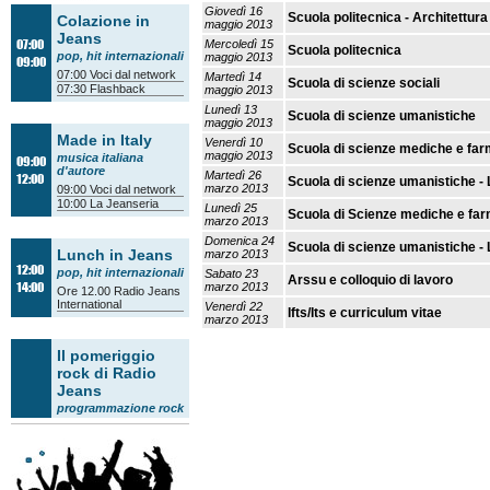
Giovedì 16
Scuola politecnica - Architettura
Colazione in
maggio 2013
Jeans
07:00
Mercoledì 15
Scuola politecnica
pop, hit internazionali
maggio 2013
09:00
07:00
Voci dal network
Martedì 14
Scuola di scienze sociali
07:30
Flashback
maggio 2013
Lunedì 13
Scuola di scienze umanistiche
maggio 2013
Made in Italy
Venerdì 10
Scuola di scienze mediche e fa
maggio 2013
musica italiana
09:00
d'autore
Martedì 26
12:00
Scuola di scienze umanistiche -
marzo 2013
09:00
Voci dal network
10:00
La Jeanseria
Lunedì 25
Scuola di Scienze mediche e far
marzo 2013
Domenica 24
Scuola di scienze umanistiche - 
Lunch in Jeans
marzo 2013
12:00
pop, hit internazionali
Sabato 23
Arssu e colloquio di lavoro
14:00
marzo 2013
Ore 12.00
Radio Jeans
International
Venerdì 22
Ifts/Its e curriculum vitae
marzo 2013
Giovedì 21
Ifts/Its e curriculum vitae
marzo 2013
Il pomeriggio
rock di Radio
Mercoledì 20
Ifts/Its e curriculum vitae
marzo 2013
Jeans
Martedì 19
programmazione rock
Colloqui di orientamento univers
marzo 2013
14:00
Tam Tam Orienta
Lunedì 18
14:30
Voci dal network
Orientamento universitario e fo
marzo 2013
15:30
Il quarto d'ora
14:00
accademico
/
Il
Domenica 17
Orientamento universitario e al 
18:00
mestiere della
marzo 2013