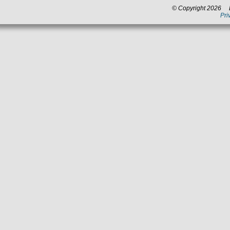
00:00
© Copyright 2026 La
house, tecno, dance
Pri
22:00
Voci dal network
Blu notte
00:00
blues, jazz, chill out,
07:00
classica
--:--
Città in musica