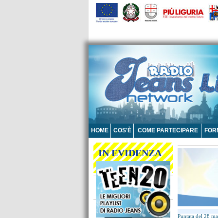
HOME
COS'È
COME PARTECIPARE
FOR
IN EVIDENZA
Scarica l'app gratuita
di Radio Jeans
Puntata del 28 m