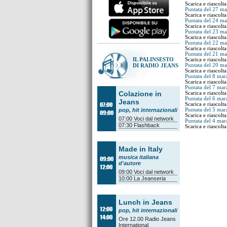
Scarica e riascolta
Puntata del 27 m
Scarica e riascolta
Puntata del 24 m
Scarica e riascolta
Puntata del 23 m
Scarica e riascolta
Puntata del 22 m
Scarica e riascolta
Puntata del 21 m
IL PALINSESTO
Scarica e riascolta
Puntata del 20 m
DI RADIO JEANS
Scarica e riascolta
Puntata del 8 mar
Scarica e riascolta
Puntata del 7 mar
Colazione in
Scarica e riascolta
Puntata del 6 mar
Jeans
07:00
Scarica e riascolta
Puntata del 5 mar
pop, hit internazionali
09:00
Scarica e riascolta
07:00
Voci dal network
Puntata del 4 mar
07:30
Flashback
Scarica e riascolta
Made in Italy
musica italiana
09:00
d'autore
12:00
09:00
Voci dal network
10:00
La Jeanseria
Lunch in Jeans
12:00
pop, hit internazionali
14:00
Ore 12.00
Radio Jeans
International