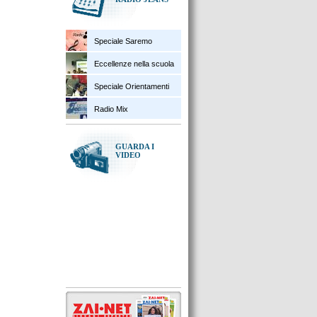
Speciale Saremo
Eccellenze nella scuola
Speciale Orientamenti
Radio Mix
GUARDA I
VIDEO