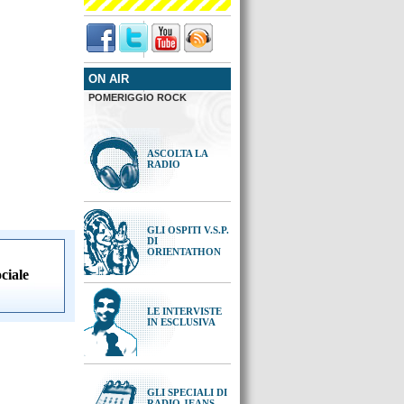
ON AIR
POMERIGGIO ROCK
ASCOLTA LA
RADIO
GLI OSPITI V.S.P.
DI
ORIENTATHON
ciale
LE INTERVISTE
IN ESCLUSIVA
GLI SPECIALI DI
RADIO JEANS